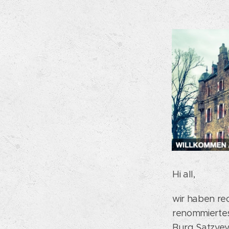
Hi all,
wir haben rec
renommiertes
Burg Satzvey