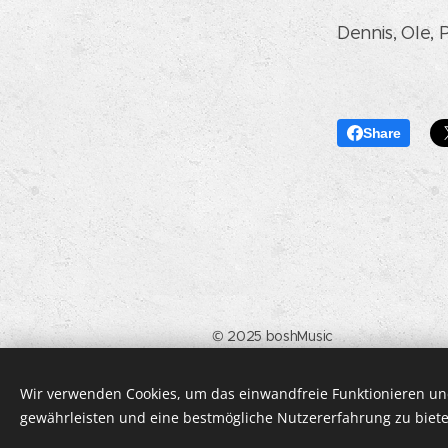
Dennis, Ole,
Share
© 2025 boshMusic
IMPRESSUM & DATENSCHUTZ
Wir verwenden Cookies, um das einwandfreie Funktionieren und
gewährleisten und eine bestmögliche Nutzererfahrung zu biete
Cookies