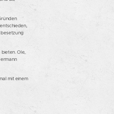
 Gründen
entschieden,
ollbesetzung
bieten. Ole,
rdermann
mal mit einem