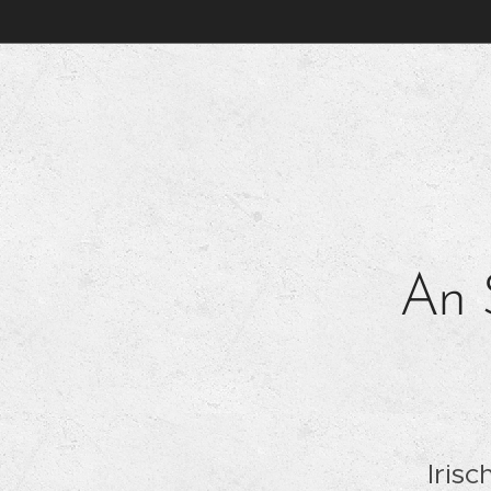
An 
Iris